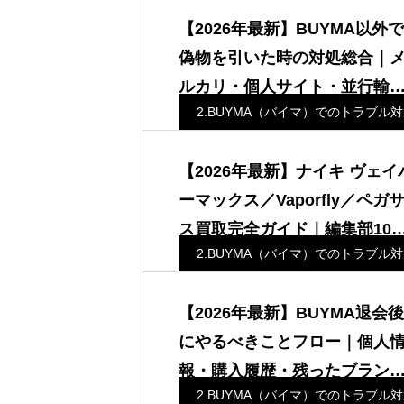
【2026年最新】BUYMA以外で
偽物を引いた時の対処総合｜
ルカリ・個人サイト・並行輸
2.BUYMA（バイマ）でのトラブル
別の救済ルート｜ザ・バイヤ
ズ編集部
【2026年最新】ナイキ ヴェイ
ーマックス／Vaporfly／ペガ
ス買取完全ガイド｜編集部10
2.BUYMA（バイマ）でのトラブル
取材で見えたランニング系特
の市場構造
【2026年最新】BUYMA退会後
にやるべきことフロー｜個人
報・購入履歴・残ったブラン
2.BUYMA（バイマ）でのトラブル
品の整理を編集部が解説｜ザ