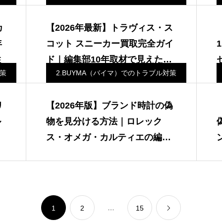
カ
【2026年最新】トラヴィス・ス
年
コット スニーカー買取完全ガイ
性
ド｜編集部10年取材で見えたカ
対策
2.BUYMA（バイマ）でのトラブル対策
クタスジャックの最高プレミア
帯と専門査定の必須性
リ
【2026年版】ブランド時計の偽
ル
物を見分ける方法｜ロレック
ン
ス・オメガ・カルティエの編集
定
部チェックと素材判定の限界
…
1
2
15