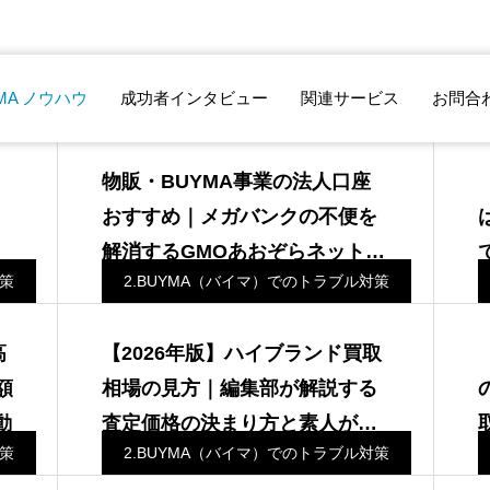
MA ノウハウ
成功者インタビュー
関連サービス
お問合
対策
2.BUYMA（バイマ）でのトラブル対策
物販・BUYMA事業の法人口座
カ
おすすめ｜メガバンクの不便を
セ
解消するGMOあおぞらネット銀
対策
2.BUYMA（バイマ）でのトラブル対策
行
高
【2026年版】ハイブランド買取
額
相場の見方｜編集部が解説する
動
査定価格の決まり方と素人が誤
対策
2.BUYMA（バイマ）でのトラブル対策
判断する典型例