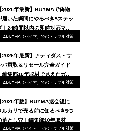
【2026年最新】BUYMAで偽物
が届いた瞬間にやるべき5ステッ
プ｜24時間以内の即時対応マニ
2.BUYMA（バイマ）でのトラブル対策
ュアル｜ザ・バイヤーズ編集部
【2026年最新】アディダス・サ
ンバ買取＆リセール完全ガイド
｜編集部10年取材で見えたガゼ
2.BUYMA（バイマ）でのトラブル対策
ル／カントリーの急騰相場と専
門査定の優位性
【2026年版】BUYMA退会後に
メルカリで売る前に知るべき5つ
の落とし穴｜編集部10年取材
2.BUYMA（バイマ）でのトラブル対策