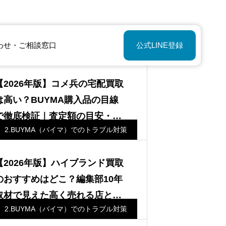
わせ・ご相談窓口
公式LINE登録
2.BUYMA（バイマ）でのトラブル対策
【2026年版】コメ兵の宅配買取
は高い？BUYMA購入品の目線
で徹底検証｜査定額の目安・口
2.BUYMA（バイマ）でのトラブル対策
コミ・高く売るコツ
【2026年版】ハイブランド買取
のおすすめはどこ？編集部10年
取材で見えた高く売れる店と査
2.BUYMA（バイマ）でのトラブル対策
定の実態｜ザ・バイヤーズ