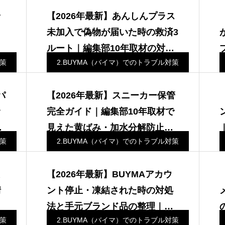
【2026年最新】あんしんプラス
メ
未加入で偽物が届いた時の救済3
入
ルート｜編集部10年取材の対処
対策
2.BUYMA（バイマ）でのトラブル対策
ー
総合｜ザ・バイヤーズ編集部
パ
【2026年最新】スニーカー保管
サ
完全ガイド｜編集部10年取材で
年
見えた黄ばみ・加水分解防止と
対策
2.BUYMA（バイマ）でのトラブル対策
有
早期換金の判断軸
【2026年最新】BUYMAアカウ
情
ント停止・凍結された時の対処
ド
法と手元ブランド品の整理｜
対策
2.BUYMA（バイマ）でのトラブル対策
・
ザ・バイヤーズ編集部