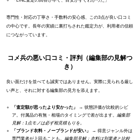
「LINE査定の回答が早く、目安がすぐわかった」
専門性・対応の丁寧さ・手数料の安心感、この3点が良い口コミ
の中心です。長年の実績に裏打ちされた鑑定力が、利用者の信頼
につながっています。
コメ兵の悪い口コミ・評判（編集部の見解つ
き）
良い面だけを並べても誠実ではありません。実際に見られる厳し
い声と、それに対する編集部の見方を添えます。
「査定額が思ったより安かった」
→ 状態評価が比較的シビ
ア。付属品の有無・相場のタイミングで差が出ます。
編集部
見解：1点モノは必ず相見積もりを。
「ブランド衣料・ノーブランドが安い」
→ 得意ジャンル外は
専門業者が上回ることも。
編集部見解：衣料は別業者と比較