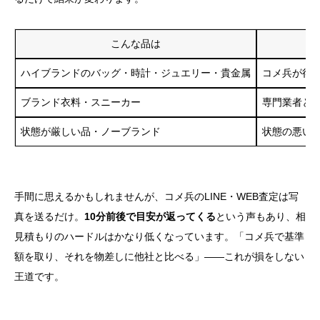
こんな品は
ハイブランドのバッグ・時計・ジュエリー・貴金属
コメ兵が得意
ブランド衣料・スニーカー
専門業者と
状態が厳しい品・ノーブランド
状態の悪い
手間に思えるかもしれませんが、コメ兵のLINE・WEB査定は写
真を送るだけ。
10分前後で目安が返ってくる
という声もあり、相
見積もりのハードルはかなり低くなっています。「コメ兵で基準
額を取り、それを物差しに他社と比べる」——これが損をしない
王道です。