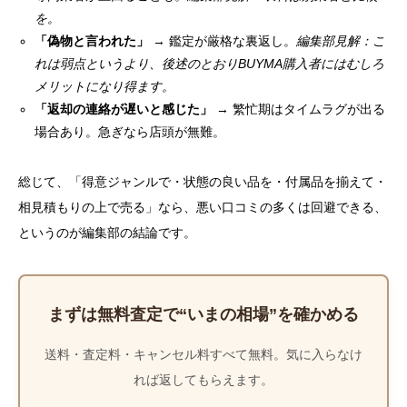
を。
「偽物と言われた」
→ 鑑定が厳格な裏返し。
編集部見解：こ
れは弱点というより、後述のとおりBUYMA購入者にはむしろ
メリットになり得ます。
「返却の連絡が遅いと感じた」
→ 繁忙期はタイムラグが出る
場合あり。急ぎなら店頭が無難。
総じて、「得意ジャンルで・状態の良い品を・付属品を揃えて・
相見積もりの上で売る」なら、悪い口コミの多くは回避できる、
というのが編集部の結論です。
まずは無料査定で“いまの相場”を確かめる
送料・査定料・キャンセル料すべて無料。気に入らなけ
れば返してもらえます。