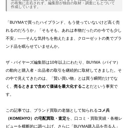
の有無に左右されず、編集部が独自の取材・調査にもとづいて
作成しています。
「BUYMAで買ったハイブランド、もう使っていないけど高く売
れるのだろうか」「そもそも、あれは本物だったのか今でも少し
不安」——そんな気持ちを抱えたまま、クローゼットの奥でブラ
ンド品を眠らせていませんか。
ザ・バイヤーズ編集部は10年以上にわたり、BUYMA（バイマ）
の動向と購入者・出品者の取引を継続的に取材してきました。そ
の中で見えてきたのは、「賢い買い物」とは買う瞬間だけでな
く、
売るときまで含めて価値を最大化すること
だという事実で
す。
この記事では、ブランド買取の老舗として知られる
コメ兵
（KOMEHYO）の宅配買取・査定
を、口コミ・買取実績・各種レ
ビューを横断的に調べ上げ、さらに「BUYMA購入品を売る人」