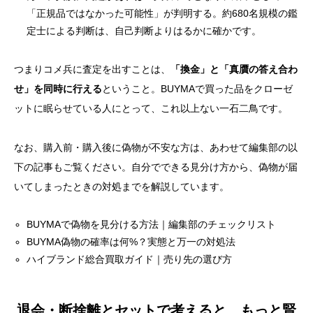
「正規品ではなかった可能性」が判明する。約680名規模の鑑
定士による判断は、自己判断よりはるかに確かです。
つまりコメ兵に査定を出すことは、
「換金」と「真贋の答え合わ
せ」を同時に行える
ということ。BUYMAで買った品をクローゼ
ットに眠らせている人にとって、これ以上ない一石二鳥です。
なお、購入前・購入後に偽物が不安な方は、あわせて編集部の以
下の記事もご覧ください。自分でできる見分け方から、偽物が届
いてしまったときの対処までを解説しています。
BUYMAで偽物を見分ける方法｜編集部のチェックリスト
BUYMA偽物の確率は何%？実態と万一の対処法
ハイブランド総合買取ガイド｜売り先の選び方
退会・断捨離とセットで考えると、もっと賢