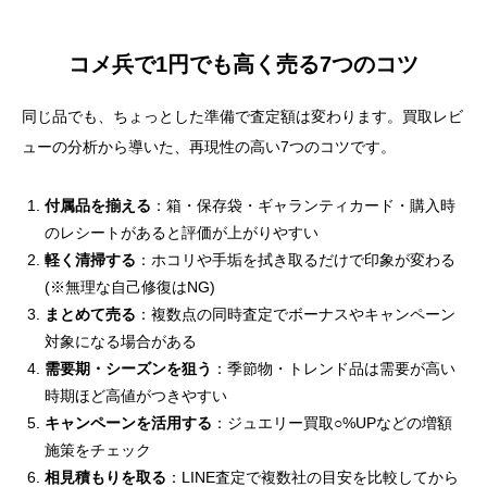
コメ兵で1円でも高く売る7つのコツ
同じ品でも、ちょっとした準備で査定額は変わります。買取レビ
ューの分析から導いた、再現性の高い7つのコツです。
付属品を揃える
：箱・保存袋・ギャランティカード・購入時
のレシートがあると評価が上がりやすい
軽く清掃する
：ホコリや手垢を拭き取るだけで印象が変わる
(※無理な自己修復はNG)
まとめて売る
：複数点の同時査定でボーナスやキャンペーン
対象になる場合がある
需要期・シーズンを狙う
：季節物・トレンド品は需要が高い
時期ほど高値がつきやすい
キャンペーンを活用する
：ジュエリー買取○%UPなどの増額
施策をチェック
相見積もりを取る
：LINE査定で複数社の目安を比較してから