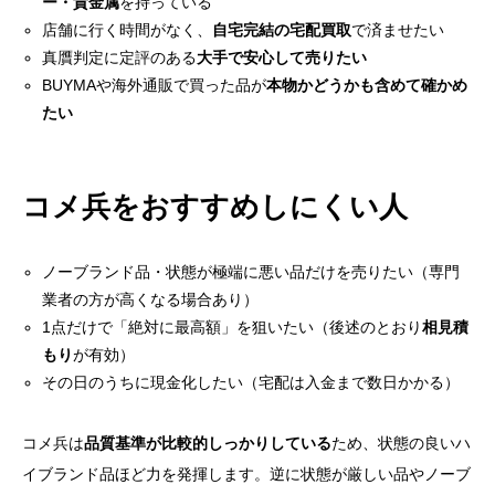
ー・貴金属
を持っている
店舗に行く時間がなく、
自宅完結の宅配買取
で済ませたい
真贋判定に定評のある
大手で安心して売りたい
BUYMAや海外通販で買った品が
本物かどうかも含めて確かめ
たい
コメ兵をおすすめしにくい人
ノーブランド品・状態が極端に悪い品だけを売りたい（専門
業者の方が高くなる場合あり）
1点だけで「絶対に最高額」を狙いたい（後述のとおり
相見積
もり
が有効）
その日のうちに現金化したい（宅配は入金まで数日かかる）
コメ兵は
品質基準が比較的しっかりしている
ため、状態の良いハ
イブランド品ほど力を発揮します。逆に状態が厳しい品やノーブ