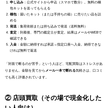
申し込み
：公式サイトから申込（スマホで数分）。無料の梱
包キットを送ってもらえる
梱包
：届いたキット（または手持ちの箱）に売りたい品を詰
める
発送
：集荷依頼または持ち込みで発送（送料無料）
査定
：到着後、専門の鑑定士が査定。結果はメールやWEBで
確認できる
入金
：金額に納得すれば承諾→指定口座へ入金。納得できな
ければ無料で返送
「対面で断るのが苦手」という人ほど、宅配買取はストレスがあ
りません。金額を見てから
メール一本で断れる
気軽さは、口コミ
でも高く評価されています。
② 店頭買取（その場で現金化した
い人向け）