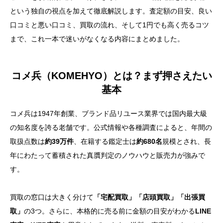
という独自の視点を加えて徹底解説します。査定額の目安、良い
口コミと悪い口コミ、買取の流れ、そして1円でも高く売るコツ
まで、これ一本で迷いがなくなる内容にまとめました。
コメ兵（KOMEHYO）とは？まず押さえたい
基本
コメ兵は1947年創業、ブランド品リユース業界では国内最大級
の知名度を誇る老舗です。公式情報や各種調査によると、年間の
取扱点数は
約39万件
、在籍する鑑定士は
約680名
規模とされ、長
年にわたって蓄積された真贋判定のノウハウと販売力が強みで
す。
買取の窓口は大きく分けて
「宅配買取」「店頭買取」「出張買
取」
の3つ。さらに、本格的に売る前に金額の目安がわかる
LINE