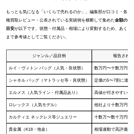
もっとも気になる「いくらで売れるのか」。編集部が口コミ・各
種買取レビュー・公表されている実績例を横断して集めた
金額の
目安
が以下です。状態・付属品・相場により変動するため、あく
まで参考値としてご覧ください。
ジャンル／品目例
報告されて
ルイ・ヴィトン バッグ（人気・良状態）
数万円〜十数万円台
シャネル バッグ（マトラッセ等・良状態）
定価の5〜7割に達し
エルメス（人気ライン・付属品あり）
高値が付きやすい代
ロレックス（人気モデル）
他社より十数万円高
カルティエ ネックレス等ジュエリー
十数万〜数十万円の
貴金属（K18・地金）
相場連動で高評価が