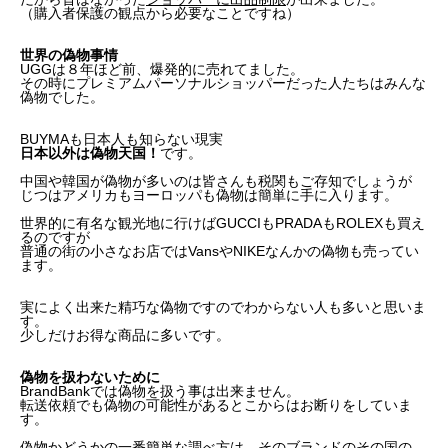
（購入者保護の観点から必要なことですね）
世界の偽物事情
UGGは８年ほど前、爆発的に売れてました。
その時にプレミアムパーソナルショッパーだった人たちはみんな
偽物でした。
BUYMAも日本人も知らない現実
日本以外は偽物天国！
です。
中国や韓国が偽物が多いのは皆さんも税関もご存知でしょうが
じつはアメリカもヨーロッパも偽物は簡単に手に入ります。
世界的に有名な観光地に行けばGUCCIもPRADAもROLEXも買え
るのですが
普通の街の小さなお店ではVansやNIKEなんかの偽物も売ってい
ます。
実によく出来た精巧な偽物ですのでわからない人も多いと思いま
す。
少しだけお得な商品に多いです。
偽物を扱わないために
BrandBankでは偽物を扱う事は出来ません。
転送依頼でも偽物の可能性があるとこからはお断りをしていま
す。
偽物かどうかの一番簡単な調べ方は、そのブランドのその国の