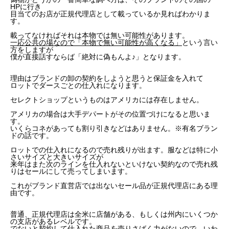
HPに行き
目当てのお店が正規代理店として載っているか見ればわかりま
す。
載ってなければそれは本物では無い可能性があります。
一応公共の場なので「本物で無い可能性が高くなる」
という言い
方をしますが
僕が直接話すならば「絶対に偽もんよ♪」となります。
理由はブランドの卸の契約をしようと思うと保証金を入れて
ロットでダースごとの仕入れになります。
セレクトショップというものはアメリカには存在しません。
アメリカの場合は大手デパートがその位置づけになると思いま
す。
いくらコネがあっても割り引きなどはありません。※有名ブラン
ドの話です。
ロットでの仕入れになるので売れ残りが出ます。服などは特に小
さいサイズと大きいサイズが
来年はまた次のラインを仕入れないといけない契約なので売れ残
りはセールにして売ってしまいます。
これがブランド直営店では出ないセール品が正規代理店にある理
由です。
普通、正規代理店は全米に店舗がある、もしくは州内にいくつか
の支店があるレベルです。
でないと契約して仕入れた商品を売りさばく力がないので、いわ