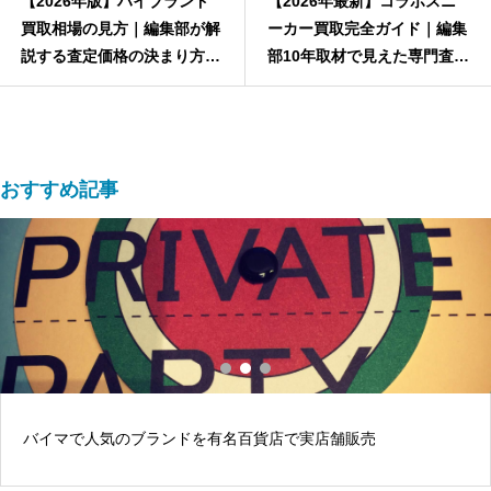
【2026年版】ハイブランド
【2026年最新】コラボスニ
買取相場の見方｜編集部が解
ーカー買取完全ガイド｜編集
説する査定価格の決まり方と
部10年取材で見えた専門査定
素人が誤判断する典型例
の優位性
おすすめ記事
バイマで人気のブランドを有名百貨店で実店舗販売