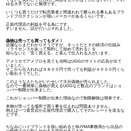
ゆる大手でないと無理です。
いくつも買うだけで転売業者と間違われて断られる事もあるブラ
ンドプロテクションが強いメーカーがあるくらいです。
正規代理店の利益を守る為にです。
すいません。話がだいぶそれました。
偽物は売っても買ってもダメ！
店舗ならまだわかりそうですが、ネットだとその経済の仕組み
（ライセンスがあって契約して始めて売れる）を
知らないと「安く買える」と喜んで仕入れる人がいます。
アメリカでアメブロを見ても当時はUGGのサイトの広告が出て
いました。
そこから仕入れれば９８００円で売っても利益が４０００円くら
い取れそうでした。
このような人たちがいたせいで大分偽物が売られました。
なので一番簡単に偽物が買えるUGGなど数点のブランドはショ
ッパー制限が出来ました。
これがショッパー制限が出来た理由なので制限解除は簡単です。
本物が売ってる場所で買う事を伝えれば問題ありません。
例えば一つ直営店か正規代理店で購入してそのレシートを送るな
どです。
ちなみにハイブランドを扱い始めるとBUYMA事務局から出品の
一時停止のお知らせがある場合があります。