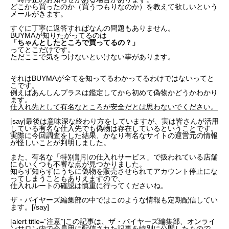
どこから買ったのか（買うつもりなのか）を教えて欲しいという
メールがきます。
すぐに丁寧に返答すればなんの問題もありません。
BUYMAが知りたがってるのは
「ちゃんとしたところで買ってるの？」
ってとこだけです。
ただここで気をつけないといけない事があります。
それはBUYMAが全てを知ってるわかってるわけではないってと
こです。
例えばあんしんプラスは鑑定してから初めて偽物かどうかわかり
ます。
仕入れ先として有名なところが安全だとは思わないでください。
[say]最後は意味深な終わり方をしていますが、実は皆さんが活用
している有名な仕入先でも偽物は存在しているということです。
実際に今回調査をした結果、かなり有名なサイトの運営元の情報
が怪しいことが判明しました。
また、有名な「特別割引の仕入れサービス」で扱われている店舗
にもいくつも不審な点が見つかりました。
知らず知らずにうちに偽物を販売させられてアカウント停止にな
ってしまうこともありえますので、
仕入れルートの確認は慎重に行ってくださいね。
ザ・バイヤーズ編集部の中ではこのような情報も定期配信してい
ます。[/say]
[alert title=”注意”]この記事は、ザ・バイヤーズ編集部、オンライ
ンサロン内で会員用に配信された記事を特別に公開したもので