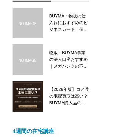
BUYMA・物販の仕
バイマ初心者向けの
入れにおすすめのビ
仕入先などの話
ジネスカード｜個人
カードのリスクと年
会費無料のセゾンコ
バルト・ビジネス
物販・BUYMA事業
の法人口座おすすめ
｜メガバンクの不便
を解消するGMOあ
おぞらネット銀行
【2026年版】コメ兵
の宅配買取は高い？
BUYMA購入品の目
線で徹底検証｜査定
額の目安・口コミ・
高く売るコツ
4週間の在宅講座