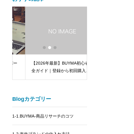
【2026年最新】BUYMA初心者完
パー
バイマで月利益60万
全ガイド｜登録から初回購入・
るまでの奇跡
配送追跡まで編集部が手取り足
取り解説
Blogカテゴリー
1-1.BUYMA-商品リサーチのコツ