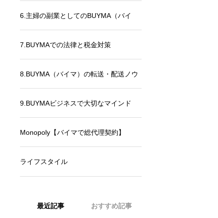
6.主婦の副業としてのBUYMA（バイ
マ）
7.BUYMAでの法律と税金対策
8.BUYMA（バイマ）の転送・配送ノウ
ハウ
9.BUYMAビジネスで大切なマインド
Monopoly【バイマで総代理契約】
ライフスタイル
最近記事
おすすめ記事