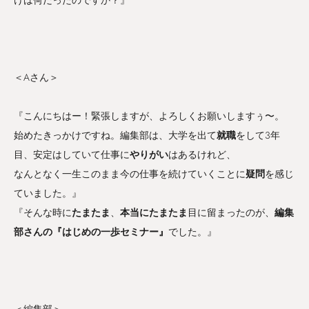
＜Aさん＞
『こんにちはー！緊張しますが、よろしくお願いしますぅ〜。
始めたきっかけですね。編集部は、大学を出て
就職
をして3年
目、安定はしていて仕事に
やりがい
はあるけれど、
なんとなく一生このまま今の仕事を続けていくことに
疑問
を感じ
ていました。』
『そんな時に
たまたま
、
本当にたまたま
目に留まったのが、
編集
部さんの『はじめの一歩セミナー』
でした。』
＜編集部＞