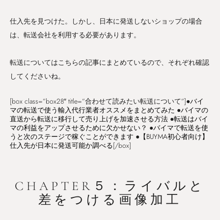
仕入先を見つけた。しかし、日本に発送しないショップの場合
は、転送会社を利用する必要があります。
転送についてはこちらの記事にまとめているので、それぞれ確認
してくださいね。
[box class=”box28″ title=”合わせて読みたい転送について”]●
バイ
マの転送で使う輸入代行業者オススメをまとめてみた
●
バイマの
直送から転送に移行して売り上げを加速させる方法
●
転送はバイ
マの利益をアップさせるために欠かせない？
●
バイマで転送を使
うと次のステージで稼ぐことができます
●
【BUYMA初心者向け】
仕入先が日本に発送可能か調べる
[/box]
CHAPTER５：ライバルと
差をつける画像加工