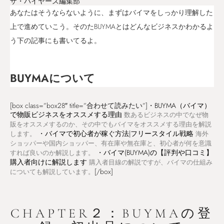
ザ・バイヤーズ編集部
あなたはそうならないように、まずはバイマをしっかり理解した
上で進めていこう。そのたBUYMAとはどんなビジネスかわかるよ
う下の記事にも書いてるよ。
BUYMAについて
[box class=”box28″ title=”合わせて読みたい”]・
BUYMA（バイマ）
で物販ビジネスをオススメする理由
数あるビジネスの中でなぜ物
販をオススメするのか、その中でもバイマをオススメする理由を解説
・
バイマで初心者が稼ぐ方法|フリースタイル戦略
します。
海外
ショッパーや国内ショッパー、有在庫や無在庫と、初心者が何を意識
・
バイマ(BUYMA)の【評判や口コミ】
すれば良いのか解説します。
購入者向けに解説します
購入者目線の解説ですが、バイマの仕組み
[/box]
についても解説しています。
CHAPTER２：BUYMAの登