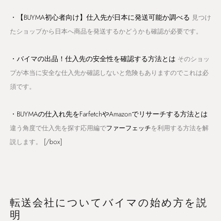
・
【BUYMA初心者向け】仕入先が日本に発送可能か調べる
見つけ
たショップから日本へ商品を発送するかどうかも確認が必要です。
・
バイマの出品！仕入先の安全性を確認する方法とは
そのショッ
プが本当に安全な仕入先か確認しないと危険もありますのでこれは必
須です。
・
BUYMAの仕入れ先をFarfetchやAmazonでリサーチする方法とは
違う角度で仕入先を探す応用編で
ファーフェッチ
を利用する方法を解
[/box]
説します。
転送会社についてバイマの始め方を説
明